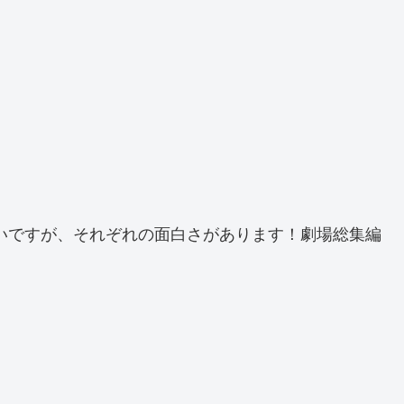
いですが、それぞれの面白さがあります！劇場総集編