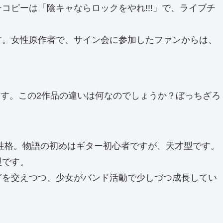
ピーは「陰キャならロックをやれ!!!」で、ライブチ
す。女性原作者で、サイン会に参加したファンからは、
ます。この2作品の違いは何なのでしょうか？ぼっちざろ
性格。物語の初めはギター初心者ですが、天才型です。
型です。
どを交えつつ、少女がバンド活動で少しづつ成長してい