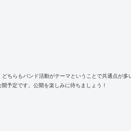
。どちらもバンド活動がテーマということで共通点が多
に公開予定です。公開を楽しみに待ちましょう！