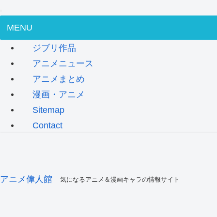
MENU
ジブリ作品
アニメニュース
アニメまとめ
漫画・アニメ
Sitemap
Contact
アニメ偉人館
気になるアニメ＆漫画キャラの情報サイト