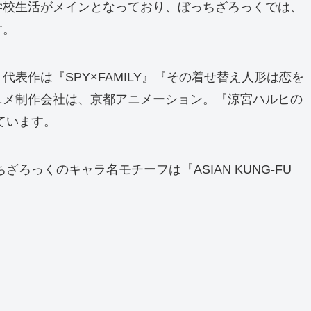
学校生活がメインとなっており、ぼっちざろっくでは、
す。
代表作は『SPY×FAMILY』『その着せ替え人形は恋を
ニメ制作会社は、京都アニメーション。『涼宮ハルヒの
ています。
っくのキャラ名モチーフは『ASIAN KUNG-FU