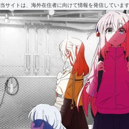
当サイトは、海外在住者に向けて情報を発信していま