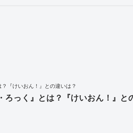
は？『けいおん！』との違いは？
・ろっく』とは？『けいおん！』と