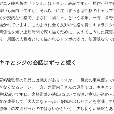
アニメ映画版の『トンボ』はカタカナ表記ですが、原作小説で
違いも面白いですが、それ以上に注目すべきは性格のギャップ
く外交的な性格で、まさに「陽キャ」という印象。一方、角野
描かれています。このように全く反対の性格を持つキャラクタ
関係性を短い上映時間で深く描くために、あえてこうした変更
り、周囲の人気者として描かれるトンボの姿は、映画版ならで
キキとジジの会話はずっと続く
宮崎駿監督の作品には魅力がありますが、「魔女の宅急便」で
きなくなるシーン。一方、角野栄子さんの原作では、キキとジ
興味深いですね。宮崎監督の演出にはいつも深い意味が込めら
女が成長して「大人になる一歩」を踏み出したことを意味して
想像上の友達だったのではないかという、少し切ない解釈もあ