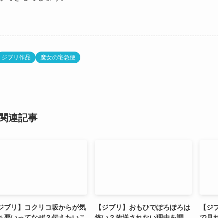
ジブリ作品
魔女の宅急便
関連記事
ジブリ】コクリコ坂からが気
【ジブリ】おもひでぽろぽろは
【ジ
ち悪いってなぜ？伝えたいこ
怖い？放送されない理由を調
で見