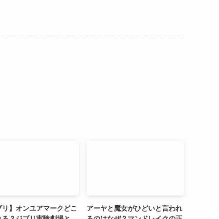
ブリ】オンユアマークどこ
アーヤと魔女がひどいと言われ
れる？ジブリ実験劇場と
るのはなぜ？マンドレイクの正