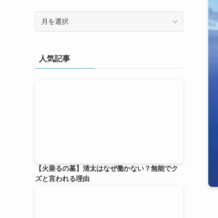
ア
ー
カ
イ
人気記事
ブ
【火垂るの墓】清太はなぜ働かない？無能でク
ズと言われる理由