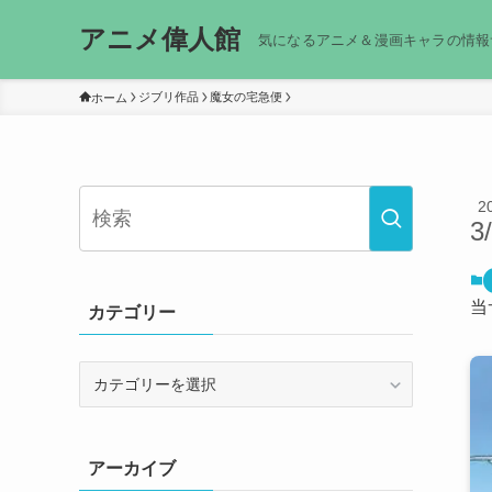
アニメ偉人館
気になるアニメ＆漫画キャラの情報
ジブリ作品
魔女の宅急便
ホーム
2
3
当
カテゴリー
カ
テ
ゴ
リ
アーカイブ
ー