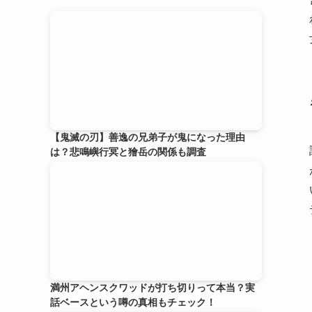
【鬼滅の刃】善逸の兄弟子が鬼になった理由
は？悲鳴嶼行冥と獪岳の関係も調査
満州アヘンスクワッドが打ち切りって本当？実
話ベースという噂の真相もチェック！