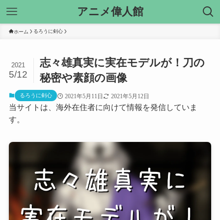
アニメ偉人館
るろうに剣心
ホーム
志々雄真実に実在モデルが！刀の
2021
5/12
秘密や素顔の画像
るろうに剣心
2021年5月11日
2021年5月12日
当サイトは、海外在住者に向けて情報を発信していま
す。