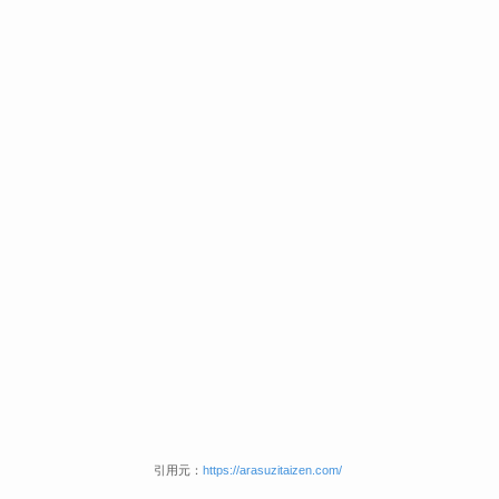
引用元：
https://arasuzitaizen.com/