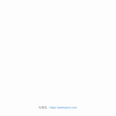
引用元：
https://animanch.com