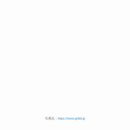
引用元：
https://www.ghibli.jp