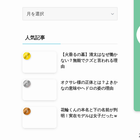
ア
ー
カ
イ
人気記事
ブ
【火垂るの墓】清太はなぜ働か
ない？無能でクズと言われる理
由
オクサレ様の正体とは？よきか
なの意味やヘドロの姿の理由
花輪くんの本名と下の名前が判
明！実在モデルは女子だったｗ