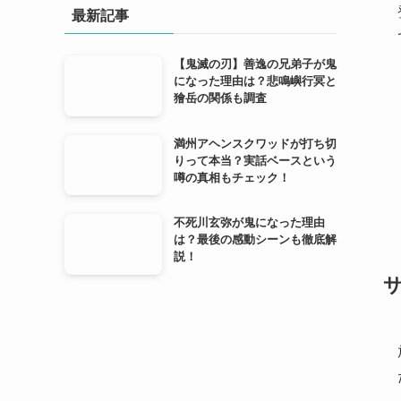
最新記事
【鬼滅の刃】善逸の兄弟子が鬼
になった理由は？悲鳴嶼行冥と
獪岳の関係も調査
満州アヘンスクワッドが打ち切
りって本当？実話ベースという
噂の真相もチェック！
不死川玄弥が鬼になった理由
は？最後の感動シーンも徹底解
説！