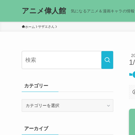
アニメ偉人館
気になるアニメ＆漫画キャラの情報
サザエさん
ホーム
2
1
カテゴリー
カ
テ
ゴ
リ
アーカイブ
ー