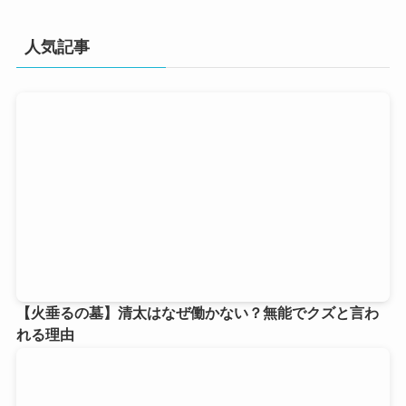
カ
イ
人気記事
ブ
【火垂るの墓】清太はなぜ働かない？無能でクズと言わ
れる理由