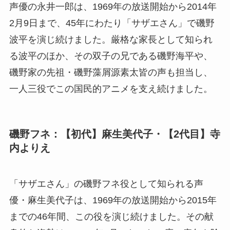
声優の永井一郎は、1969年の放送開始から2014年
2月9日まで、45年にわたり「サザエさん」で磯野
波平を演じ続けました。厳格な家長として知られ
る波平のほか、その双子の兄である磯野海平や、
磯野家の先祖・磯野藻屑源素太皆の声も担当し、
一人三役でこの国民的アニメを支え続けました。
磯野フネ：【初代】麻生美代子・【2代目】寺
内よりえ
「サザエさん」の磯野フネ役として知られる声
優・麻生美代子は、1969年の放送開始から2015年
までの46年間、この役を演じ続けました。その献