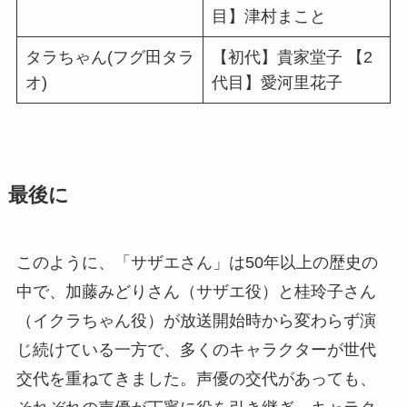
目】津村まこと
タラちゃん(フグ田タラ
【初代】貴家堂子 【2
オ)
代目】愛河里花子
最後に
このように、「サザエさん」は50年以上の歴史の
中で、加藤みどりさん（サザエ役）と桂玲子さん
（イクラちゃん役）が放送開始時から変わらず演
じ続けている一方で、多くのキャラクターが世代
交代を重ねてきました。声優の交代があっても、