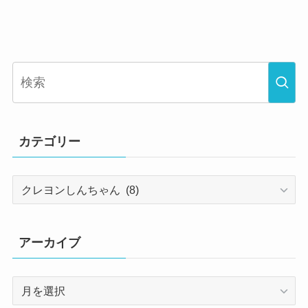
カテゴリー
カ
テ
ゴ
リ
アーカイブ
ー
ア
ー