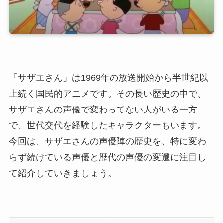
「サザエさん」は1969年の放送開始から半世紀以
上続く国民的アニメです。その長い歴史の中で、
サザエさんの声優で変わってない人がいる一方
で、世代交代を経験したキャラクターもいます。
今回は、サザエさんの声優陣の歴史を、特に変わ
らず続けている声優と歴代の声優の変遷に注目し
て紹介していきましょう。