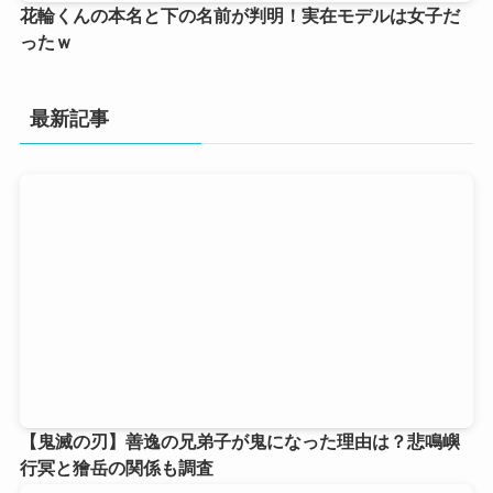
花輪くんの本名と下の名前が判明！実在モデルは女子だ
ったｗ
最新記事
【鬼滅の刃】善逸の兄弟子が鬼になった理由は？悲鳴嶼
行冥と獪岳の関係も調査