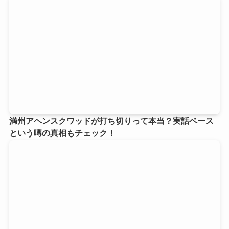
満州アヘンスクワッドが打ち切りって本当？実話ベース
という噂の真相もチェック！