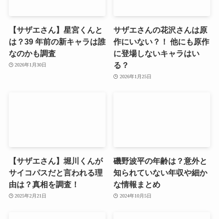
【サザエさん】星宮くんと
サザエさんの花沢さんは原
は？39 年前の新キャラは誰
作にいない？！ 他にも原作
なのかも調査
に登場しないキャラはい
る？
2026年1月30日
2026年1月25日
【サザエさん】堀川くんが
磯野波平の年齢は？意外と
サイコパスだと言われる理
知られていない年収や細か
由は？真相を調査！
な情報まとめ
2025年2月21日
2024年10月5日