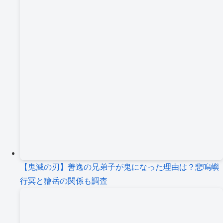
【鬼滅の刃】善逸の兄弟子が鬼になった理由は？悲鳴嶼
行冥と獪岳の関係も調査