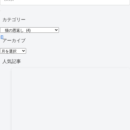
カテゴリー
カ
テ
アーカイブ
ゴ
ア
リ
ー
人気記事
ー
カ
イ
ブ