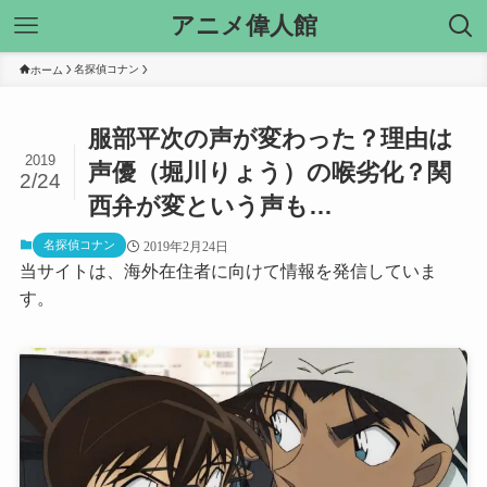
アニメ偉人館
名探偵コナン
ホーム
服部平次の声が変わった？理由は
2019
声優（堀川りょう）の喉劣化？関
2/24
西弁が変という声も…
名探偵コナン
2019年2月24日
当サイトは、海外在住者に向けて情報を発信していま
す。