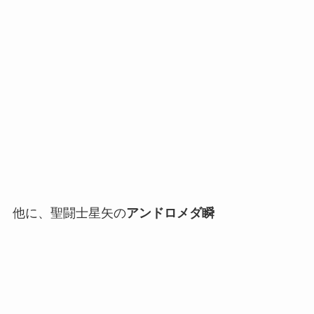
他に、聖闘士星矢の
アンドロメダ瞬