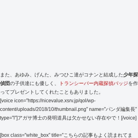
また、あゆみ、げんた、みつひこ達がコナンと結成した
少年探
偵団
の子供達にも優しく、
トランシーバー内蔵探偵バッジ
を作
ってプレゼントしてくれたこともありました。
[voice icon=”https://nicevalue.xsrv.jp/qol/wp-
content/uploads/2018/10/thumbnail.png” name=”パンダ編集長”
type=”l”]アガサ博士の発明道具は欠かせない存在やで！[/voice]
[box class=”white_box” title=”こちらの記事もよく読まれてま