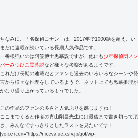
ちなみに、「名探偵コナン」は、2017年で1000話を超え、い
まだに連載が続いている長期人気作品です。
一番根強いのは阿笠博士黒幕説ですが、他にも
少年探偵団メン
バーみつひこ黒幕説
など様々な考察があるようです。
これだけ長期の連載だとファンも過去のいろいろなシーンや発
言から様々な推理をしているようで、ネット上でも黒幕推理が
かなり盛り上がっているようでした。
この作品のファンの多さと人気ぶりを感じますね！
ここまでくると作者の青山剛昌先生には最後まで書き切って頂
き、みんなですっきりとしたラストを見たいです！
[voice icon=”https://nicevalue.xsrv.jp/qol/wp-