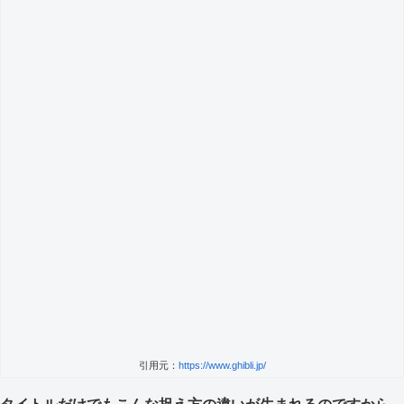
引用元：
https://www.ghibli.jp/