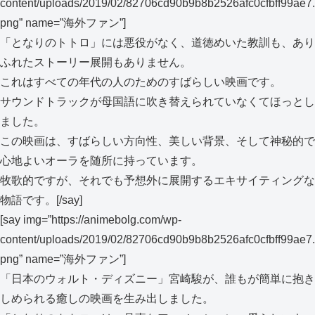
content/uploads/2019/02/82706cd90b9b8b2526afc0cfbff99ae7.
png” name=”海外ファン”]
「となりのトトロ」には悪役がなく、道徳めいた教訓も、あり
ふれたストーリー展開もありません。
これはすべての年代の人のためのすばらしい映画です。
サウンドトラックが母国語に吹き替えられていなくてほっとし
ました。
この映画は、すばらしい方向性、美しい背景、そして神秘的で
心地よいオーラを随所に持っています。
牧歌的ですが、それでも予想外に展開するエキサイティングな
物語です。
[/say]
[say img=”https://animebolg.com/wp-
content/uploads/2019/02/82706cd90b9b8b2526afc0cfbff99ae7.
png” name=”海外ファン”]
「日本のウォルト・ディズニー」宮崎駿が、誰もが簡単に抱き
しめられる癒しの映画を生み出しました。