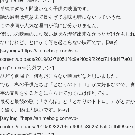
png” name=”海外アンチ”]
単純すぎる！間違いなく子供の映画です。
話の展開は無意味で長すぎて意味も特にないっていうね。
この映画が人気な理由が僕には分かりません。
僕はこの映画のより深い意味を理解出来なかっただけかもしれ
ないけれど、とにかく何も起こらない映画です。[/say]
[say img=”https://animebolg.com/wp-
content/uploads/2019/02/76051f4c9ef40d9f226cf714dd4f7a01.
png” name=”海外ファン”]
ひどく退屈で、何も起こらない映画だなと思いました。
でも、私の子供たちは「となりのトトロ」が大好きなので、食
事の支度をするときに座らせておくには便利です。
最初と最後の歌（「さんぽ」と「となりのトトロ」）がとにか
く酷く、私は大嫌いです。[/say]
[say img=”https://animebolg.com/wp-
content/uploads/2019/02/82706cd90b9b8b2526afc0cfbff99ae7.