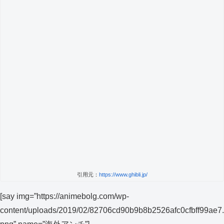
引用元：
https://www.ghibli.jp/
[say img=”https://animebolg.com/wp-
content/uploads/2019/02/82706cd90b9b8b2526afc0cfbff99ae7.