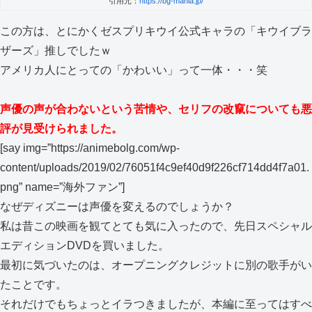
引用元：
https://bg-mania.jp/
この方は、とにかくゼスプリキウイ公式キャラの「キウイブラ
ザーズ」推しでしたｗ
アメリカ人にとっての「かわいい」って一体・・・笑
声優の声が合わないという苦情や、セリフの改竄についても悪
評が見受けられました。
[say img=”https://animebolg.com/wp-
content/uploads/2019/02/76051f4c9ef40d9f226cf714dd4f7a01.
png” name=”海外ファン”]
なぜディズニーは声優を変えるのでしょうか？
私は昔この映画を観てとても気に入ったので、先日スペシャル
エディションDVDを買いました。
最初に気づいたのは、オープニングクレジットに別の歌手がい
たことです。
それだけでもちょっとイラつきましたが、本編に至ってはすべ