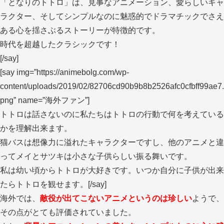
「となりのトトロ」は、見事なアニメーション、愛らしいキャ
ラクター、そしてシンプルなのに魅惑的でドラマチックでさえ
ある心を揺さぶるストーリーが特徴的です。
時代を超越したクラシックです！
[/say]
[say img=”https://animebolg.com/wp-
content/uploads/2019/02/82706cd90b9b8b2526afc0cfbff99ae7.
png” name=”海外ファン”]
トトロは話さないのに私たちはトトロの行動で何を考えている
かを理解出来ます。
猫バスは想像力に溢れたキャラクターですし、他のアニメと違
ってメイとサツキは小さな子供らしい振る舞いです。
私は幼い頃からトトロが大好きです。いつか自分に子供が出来
たらトトロを観せます。[/say]
海外では、
敵役が出てこないアニメというのは珍しい
ようで、
その点がとても評価されていました。