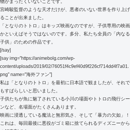
物がまったくいないことです。
宮崎駿監督のような天才だけが、悪者のいない世界を作り上げ
ることが出来ました。
「となりのトトロ」はキッズ映画なのですが、子供専用の映画
かといえばそうではないのです。多分、私たち全員の「内なる
子供」のための作品です。
[/say]
[say img=”https://animebolg.com/wp-
content/uploads/2019/02/76051f4c9ef40d9f226cf714dd4f7a01.
png” name=”海外ファン”]
私は「となりのトトロ」を最初に日本語で観ましたが、それで
もすばらしいと思いました。
子供たちが魚に魅了されている小川の場面やトトロの飛行シー
ンなど、名場面がたくさんあります。
映画に浸透している魔法と無邪気さ、そして「暴力の欠如」！
これは、毎回最後に悪役がゴミ箱に捨てられるディズニーから