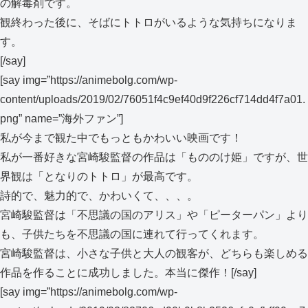
の解毒剤です。
観終わった後に、そばにトトロがいるような気持ちになりま
す。
[/say]
[say img=”https://animebolg.com/wp-
content/uploads/2019/02/76051f4c9ef40d9f226cf714dd4f7a01.
png” name=”海外ファン”]
私が今まで観た中でもっともかわいい映画です！
私が一番好きな宮崎駿監督の作品は「もののけ姫」ですが、世
界観は「となりのトトロ」が最高です。
詩的で、魅力的で、かわいくて、、、。
宮崎駿監督は「不思議の国のアリス」や「ピーターパン」より
も、子供たちを不思議の国に連れて行ってくれます。
宮崎駿監督は、小さな子供と大人の観客が、どちらも楽しめる
作品を作ることに成功しました。本当に傑作！[/say]
[say img=”https://animebolg.com/wp-