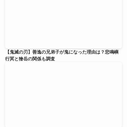
【鬼滅の刃】善逸の兄弟子が鬼になった理由は？悲鳴嶼
行冥と獪岳の関係も調査