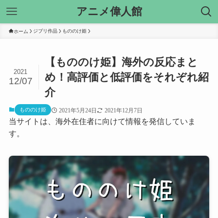
アニメ偉人館
ジブリ作品
もののけ姫
ホーム
【もののけ姫】海外の反応まと
2021
め！高評価と低評価をそれぞれ紹
12/07
介
もののけ姫
2021年5月24日
2021年12月7日
当サイトは、海外在住者に向けて情報を発信していま
す。