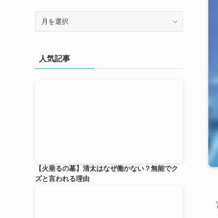
ア
ー
カ
イ
人気記事
ブ
【火垂るの墓】清太はなぜ働かない？無能でク
ズと言われる理由