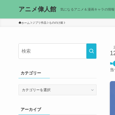
アニメ偉人館
気になるアニメ＆漫画キャラの情報
ジブリ作品
もののけ姫
ホーム
1
当
カテゴリー
カ
テ
ゴ
リ
アーカイブ
ー