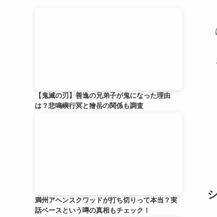
【鬼滅の刃】善逸の兄弟子が鬼になった理由
は？悲鳴嶼行冥と獪岳の関係も調査
満州アヘンスクワッドが打ち切りって本当？実
話ベースという噂の真相もチェック！